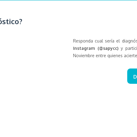
óstico?
Responda cual sería el diagnós
Instagram (@sapycc)
y partic
Noviembre entre quienes acierte
D